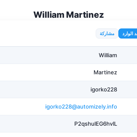
William Martinez
 الوارد
مشاركة
William
Martinez
igorko228
igorko228@automizely.info
P2qshulEG6hvlL