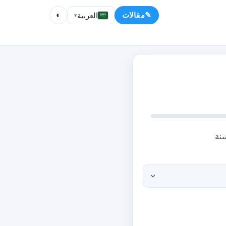
مقالات
العربية
◐
▾
نة