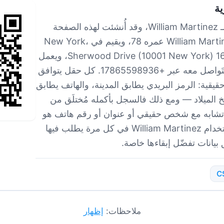
ية
هذه هي الهوية الكاملة لـ William Martinez، وقد أُنشئت لهذه الصفحة
وحدها. على الورق، William Martinez عمره 78، ويقيم في New York،
United States، في 160 Sherwood Drive (10001 New York)، ويعمل
في Spinka-Berge، ويُتَواصل معه عبر +17865598936. كل حقل يتوافق
قيقية: الرمز البريدي يطابق المدينة، والهاتف يطابق
يخ الميلاد — ومع ذلك فالسجل بأكمله مُختلَق من
ي تشابه مع شخص حقيقي أو عنوان أو رقم هاتف هو
محض مصادفة. أعد استخدام William Martinez في كل مرة يطلب فيها
بيانات تفضّل إبقاءها خاصة.
C
ملاحظات:
إظهار