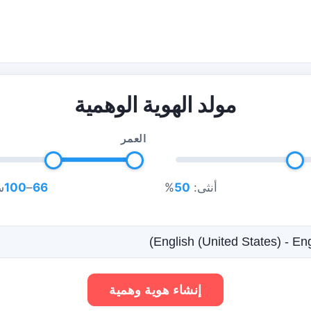
مولد الهوية الوهمية
العمر
أنثى:
50
%
66
–
100
س
إنشاء هوية وهمية