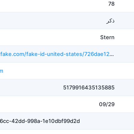
78
ذكر
Stern
https://ar.id-fake.com/fake-id-united-states/726dae12839bd5fcb5c8199c19b9149b
om
5179916435135885
09/29
6cc-42dd-998a-1e10dbf99d2d